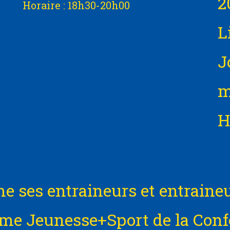
2
Horaire : 18h30-20h00
L
J
m
H
me ses entraineurs et entraine
me Jeunesse+Sport de la Conf