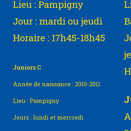
Lieu : Pampigny
L
Jour : mardi ou jeudi
B
Horaire : 17h45-18h45
J
j
Juniors C
H
Année de naissance : 2010-2011
J
Lieu : Pampigny
A
Jours : lundi et mercredi