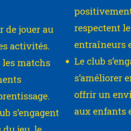
positivement
respectent le
ir de jouer au
entraîneurs e
s activités.
Le club s’eng
 les matchs
s’améliorer 
ments
offrir un en
rentissage.
aux enfants e
lub s’engagent
 du jeu, le