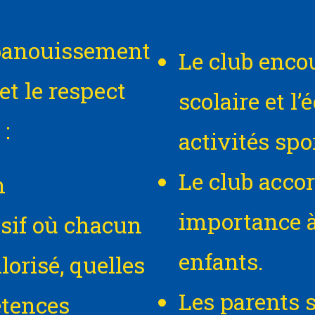
’épanouissement
Le club encou
et le respect
scolaire et l’
:
activités spo
Le club accor
n
importance à
sif où chacun
enfants.
lorisé, quelles
Les parents 
étences