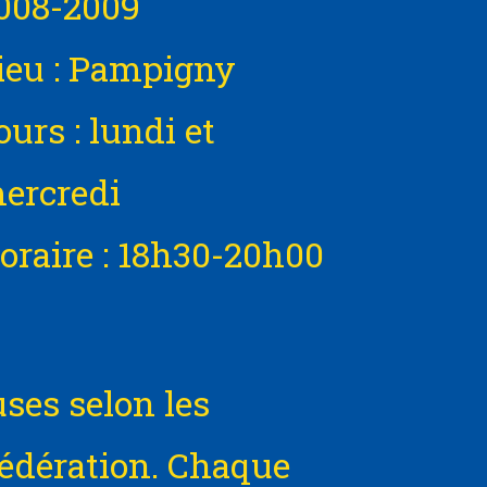
008-2009
ieu : Pampigny
ours : lundi et
ercredi
oraire : 18h30-20h00
uses selon les
édération. Chaque