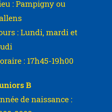
ieu : Pampigny ou
allens
ours : Lundi, mardi et
eudi
oraire : 17h45-19h00
uniors B
nnée de naissance :