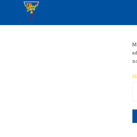
Mo
ad
n
Id