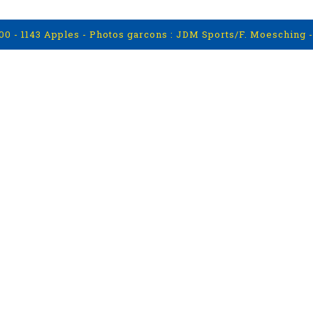
100 - 1143 Apples - Photos garcons : JDM Sports/F. Moesching -